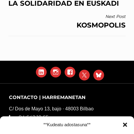
LA SOLIDARIDAD EN EUSKADI
Next Post
KOSMOPOLIS
LinkedIn
Instagram
Facebook
X
Blue
Sky
CONTACTO | HARREMANETAN
C/ Dos de Mayo 13, bajo · 48003 Bilbao
94 642 10 65
**Kudeatu adostasuna**
komunikazioa@harresiakapurtuz.org