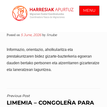
Skip
to
MENU
content
COORDINADORA VASCA DE
En Harresiak Apurtuz trabajamos por
5 June, 2026
linube
Posted on
by
MIGRACIONES
una sociedad inclusiva y abierta
donde todas las personas vean
Informazio, orientazio, aholkularitza eta
reconocida su ciudadanía plena
prestakuntzaren bidez gizarte-bazterkeria egoeran
dauden bertako pertsonen eta atzerritarren gizarteratze
eta laneratzean laguntzea.
POST
Previous Post
LIMEMIA – CONGOLEÑA PARA
NAVIGATION