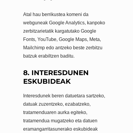
Atal hau berrikustea komeni da
webguneak Google Analytics, kanpoko
zerbitzarietatik kargatutako Google
Fonts, YouTube, Google Maps, Meta,
Mailchimp edo antzeko beste zerbitzu
batzuk erabiltzen baditu.
8. INTERESDUNEN
ESKUBIDEAK
Interesdunek beren datuetara sartzeko,
datuak zuzentzeko, ezabatzeko,
tratamenduaren aurka egiteko,
tratamendua mugatzeko eta datuen
eramangarritasunerako eskubideak