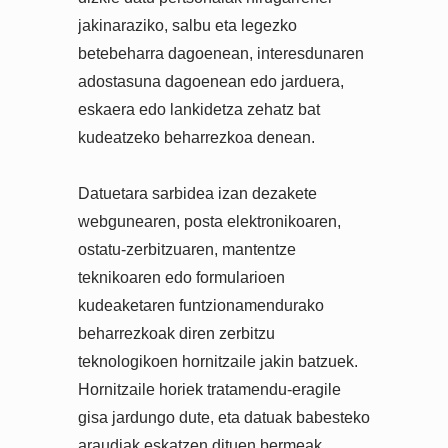
jakinaraziko, salbu eta legezko
betebeharra dagoenean, interesdunaren
adostasuna dagoenean edo jarduera,
eskaera edo lankidetza zehatz bat
kudeatzeko beharrezkoa denean.
Datuetara sarbidea izan dezakete
webgunearen, posta elektronikoaren,
ostatu-zerbitzuaren, mantentze
teknikoaren edo formularioen
kudeaketaren funtzionamendurako
beharrezkoak diren zerbitzu
teknologikoen hornitzaile jakin batzuek.
Hornitzaile horiek tratamendu-eragile
gisa jardungo dute, eta datuak babesteko
araudiak eskatzen dituen bermeak