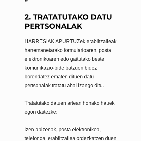
2. TRATATUTAKO DATU
PERTSONALAK
HARRESIAK APURTUZek erabiltzaileak
harremanetarako formularioaren, posta
elektronikoaren edo gaitutako beste
komunikazio-bide batzuen bidez
borondatez ematen dituen datu
pertsonalak tratatu ahal izango ditu.
Tratatutako datuen artean honako hauek
egon daitezke:
izen-abizenak, posta elektronikoa,
telefonoa, erabiltzailea ordezkatzen duen