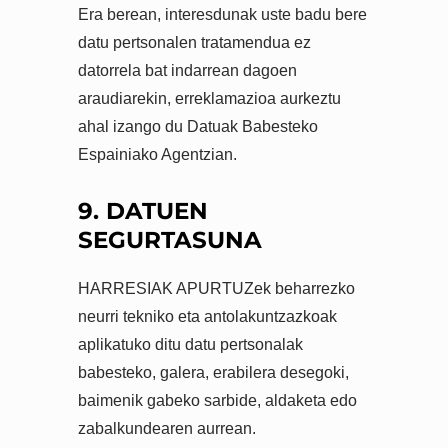
Era berean, interesdunak uste badu bere
datu pertsonalen tratamendua ez
datorrela bat indarrean dagoen
araudiarekin, erreklamazioa aurkeztu
ahal izango du Datuak Babesteko
Espainiako Agentzian.
9. DATUEN
SEGURTASUNA
HARRESIAK APURTUZek beharrezko
neurri tekniko eta antolakuntzazkoak
aplikatuko ditu datu pertsonalak
babesteko, galera, erabilera desegoki,
baimenik gabeko sarbide, aldaketa edo
zabalkundearen aurrean.