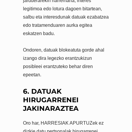
jarduerarekin harremana, interes
legitimoa edo lotura dagoen bitartean,
salbu eta interesdunak datuak ezabatzea
edo tratamenduaren aurka egitea
eskatzen badu.
Ondoren, datuak blokeatuta gorde ahal
izango dira legezko erantzukizun
posibleei erantzuteko behar diren
epeetan.
6. DATUAK
HIRUGARRENEI
JAKINARAZTEA
Oro har, HARRESIAK APURTUZek ez
dizkie datu pertsonalak hirugarrenei