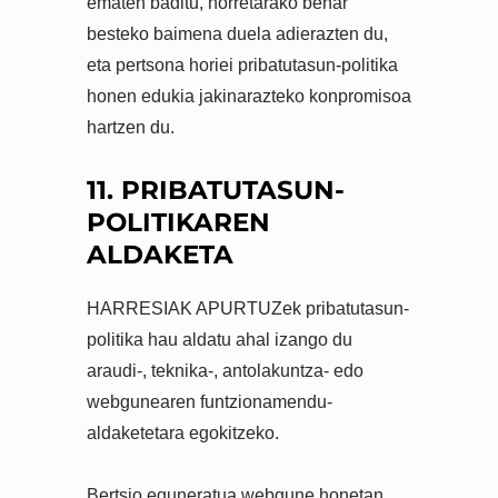
ematen baditu, horretarako behar
besteko baimena duela adierazten du,
eta pertsona horiei pribatutasun-politika
honen edukia jakinarazteko konpromisoa
hartzen du.
11. PRIBATUTASUN-
POLITIKAREN
ALDAKETA
HARRESIAK APURTUZek pribatutasun-
politika hau aldatu ahal izango du
araudi-, teknika-, antolakuntza- edo
webgunearen funtzionamendu-
aldaketetara egokitzeko.
Bertsio eguneratua webgune honetan