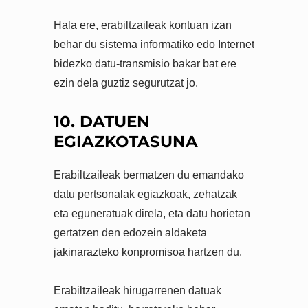
Hala ere, erabiltzaileak kontuan izan
behar du sistema informatiko edo Internet
bidezko datu-transmisio bakar bat ere
ezin dela guztiz segurutzat jo.
10. DATUEN
EGIAZKOTASUNA
Erabiltzaileak bermatzen du emandako
datu pertsonalak egiazkoak, zehatzak
eta eguneratuak direla, eta datu horietan
gertatzen den edozein aldaketa
jakinarazteko konpromisoa hartzen du.
Erabiltzaileak hirugarrenen datuak