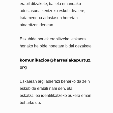
erabil ditzakete, bai eta emandako
adostasuna kentzeko eskubidea ere,
tratamendua adostasun horretan
oinarritzen denean.
Eskubide horiek erabiltzeko, eskaera
honako helbide honetara bidal dezakete:
komunikazioa@harresiakapurtuz.
org
Eskaeran argi adierazi beharko da zein
eskubide erabili nahi den, eta
eskatzailea identifikatzeko aukera eman
beharko du.