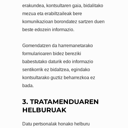
erakundea, kontsultaren gaia, bidalitako
mezua eta erabiltzaileak bere
komunikazioan borondatez sartzen duen
beste edozein informazio.
Gomendatzen da harremanetarako
formularioaren bidez bereziki
babestutako daturik edo informazio
sentikorrik ez bidaltzea, egindako
kontsultarako guztiz beharrezkoa ez
bada.
3. TRATAMENDUAREN
HELBURUAK
Datu pertsonalak honako helburu