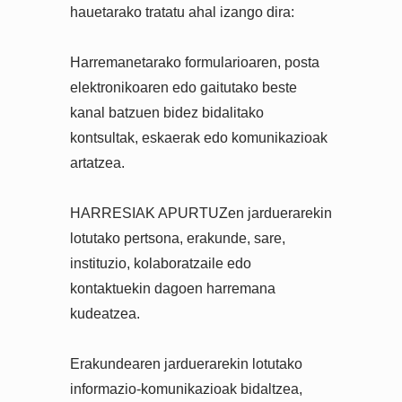
hauetarako tratatu ahal izango dira:
Harremanetarako formularioaren, posta
elektronikoaren edo gaitutako beste
kanal batzuen bidez bidalitako
kontsultak, eskaerak edo komunikazioak
artatzea.
HARRESIAK APURTUZen jarduerarekin
lotutako pertsona, erakunde, sare,
instituzio, kolaboratzaile edo
kontaktuekin dagoen harremana
kudeatzea.
Erakundearen jarduerarekin lotutako
informazio-komunikazioak bidaltzea,