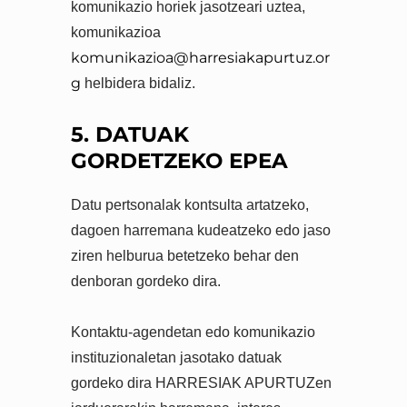
komunikazio horiek jasotzeari uztea,
komunikazioa
komunikazioa@harresiakapurtuz.or
g
helbidera bidaliz.
5. DATUAK
GORDETZEKO EPEA
Datu pertsonalak kontsulta artatzeko,
dagoen harremana kudeatzeko edo jaso
ziren helburua betetzeko behar den
denboran gordeko dira.
Kontaktu-agendetan edo komunikazio
instituzionaletan jasotako datuak
gordeko dira HARRESIAK APURTUZen