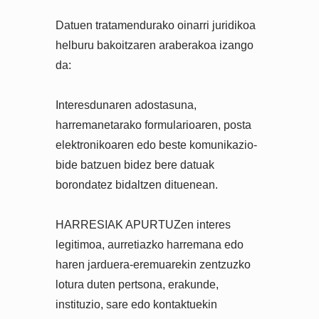
Datuen tratamendurako oinarri juridikoa
helburu bakoitzaren araberakoa izango
da:
Interesdunaren adostasuna,
harremanetarako formularioaren, posta
elektronikoaren edo beste komunikazio-
bide batzuen bidez bere datuak
borondatez bidaltzen dituenean.
HARRESIAK APURTUZen interes
legitimoa, aurretiazko harremana edo
haren jarduera-eremuarekin zentzuzko
lotura duten pertsona, erakunde,
instituzio, sare edo kontaktuekin