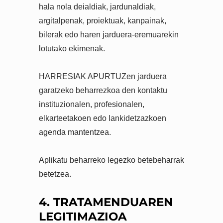
hala nola deialdiak, jardunaldiak,
argitalpenak, proiektuak, kanpainak,
bilerak edo haren jarduera-eremuarekin
lotutako ekimenak.
HARRESIAK APURTUZen jarduera
garatzeko beharrezkoa den kontaktu
instituzionalen, profesionalen,
elkarteetakoen edo lankidetzazkoen
agenda mantentzea.
Aplikatu beharreko legezko betebeharrak
betetzea.
4. TRATAMENDUAREN
LEGITIMAZIOA