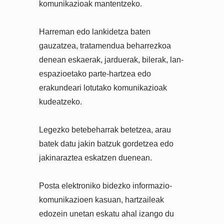
komunikazioak mantentzeko.
Harreman edo lankidetza baten
gauzatzea, tratamendua beharrezkoa
denean eskaerak, jarduerak, bilerak, lan-
espazioetako parte-hartzea edo
erakundeari lotutako komunikazioak
kudeatzeko.
Legezko betebeharrak betetzea, arau
batek datu jakin batzuk gordetzea edo
jakinaraztea eskatzen duenean.
Posta elektroniko bidezko informazio-
komunikazioen kasuan, hartzaileak
edozein unetan eskatu ahal izango du