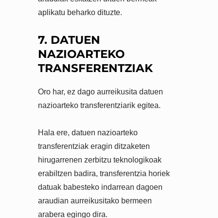
aplikatu beharko dituzte.
7. DATUEN
NAZIOARTEKO
TRANSFERENTZIAK
Oro har, ez dago aurreikusita datuen
nazioarteko transferentziarik egitea.
Hala ere, datuen nazioarteko
transferentziak eragin ditzaketen
hirugarrenen zerbitzu teknologikoak
erabiltzen badira, transferentzia horiek
datuak babesteko indarrean dagoen
araudian aurreikusitako bermeen
arabera egingo dira.