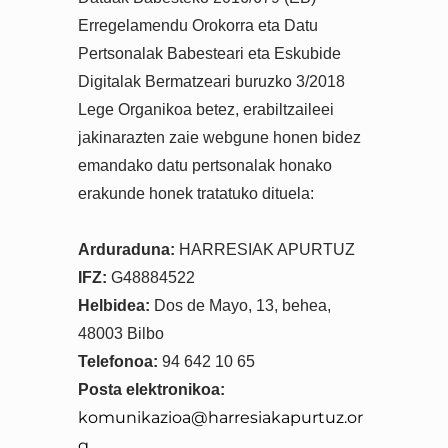
Erregelamendu Orokorra eta Datu
Pertsonalak Babesteari eta Eskubide
Digitalak Bermatzeari buruzko 3/2018
Lege Organikoa betez, erabiltzaileei
jakinarazten zaie webgune honen bidez
emandako datu pertsonalak honako
erakunde honek tratatuko dituela:
Arduraduna:
HARRESIAK APURTUZ
IFZ:
G48884522
Helbidea:
Dos de Mayo, 13, behea,
48003 Bilbo
Telefonoa:
94 642 10 65
Posta elektronikoa:
komunikazioa@harresiakapurtuz.or
g