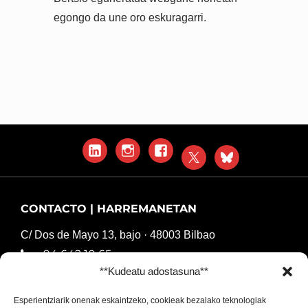
egongo da une oro eskuragarri.
LinkedIn
Instagram
Facebook
X
Blue
Sky
CONTACTO | HARREMANETAN
C/ Dos de Mayo 13, bajo · 48003 Bilbao
94 642 10 65
**Kudeatu adostasuna**
komunikazioa@harresiakapurtuz.org
Esperientziarik onenak eskaintzeko, cookieak bezalako teknologiak