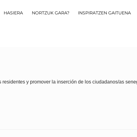
HASIERA
NORTZUK GARA?
INSPIRATZEN GAITUENA
s residentes y promover la inserción de los ciudadanos/as sene