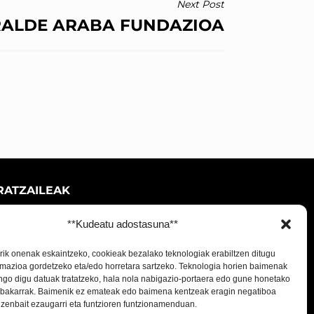
Next Post
ALDE ARABA FUNDAZIOA
RATZAILEAK
**Kudeatu adostasuna**
rik onenak eskaintzeko, cookieak bezalako teknologiak erabiltzen ditugu
rmazioa gordetzeko eta/edo horretara sartzeko. Teknologia horien baimenak
go digu datuak tratatzeko, hala nola nabigazio-portaera edo gune honetako
io bakarrak. Baimenik ez emateak edo baimena kentzeak eragin negatiboa
zenbait ezaugarri eta funtzioren funtzionamenduan.