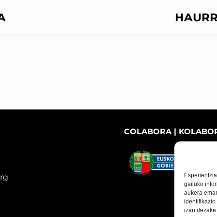
A
HAURR
COLABORA | KOLABO
Esperientzia
rg
gailuko info
aukera eman
identifikaz
izan dezake 