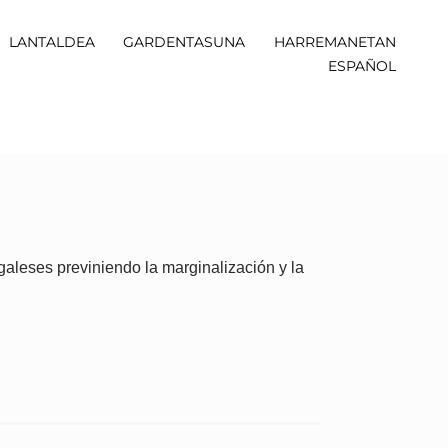
LANTALDEA
GARDENTASUNA
HARREMANETAN
ESPAÑOL
galeses previniendo la marginalización y la