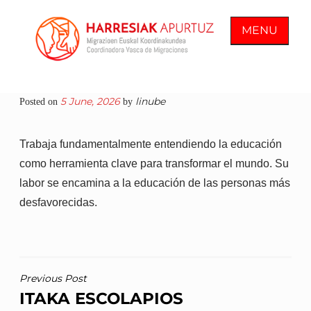
Skip
to
MENU
content
COORDINADORA VASCA DE
En Harresiak Apurtuz trabajamos por
5 June, 2026
linube
Posted on
by
MIGRACIONES
una sociedad inclusiva y abierta
donde todas las personas vean
Trabaja fundamentalmente entendiendo la educación
reconocida su ciudadanía plena
como herramienta clave para transformar el mundo. Su
labor se encamina a la educación de las personas más
desfavorecidas.
POST
Previous Post
ITAKA ESCOLAPIOS
NAVIGATION