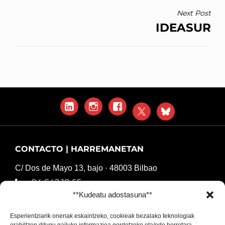
Next Post
IDEASUR
LinkedIn
Instagram
Facebook
X
Blue
Sky
CONTACTO | HARREMANETAN
C/ Dos de Mayo 13, bajo · 48003 Bilbao
94 642 10 65
**Kudeatu adostasuna**
komunikazioa@harresiakapurtuz.org
Esperientziarik onenak eskaintzeko, cookieak bezalako teknologiak