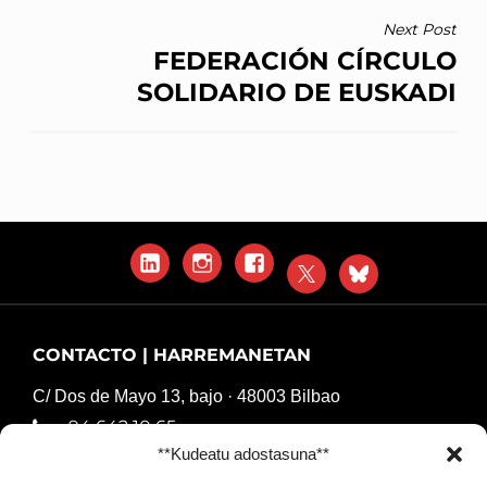
Next Post
FEDERACIÓN CÍRCULO
SOLIDARIO DE EUSKADI
LinkedIn
Instagram
Facebook
X
Blue
Sky
CONTACTO | HARREMANETAN
C/ Dos de Mayo 13, bajo · 48003 Bilbao
94 642 10 65
**Kudeatu adostasuna**
komunikazioa@harresiakapurtuz.org