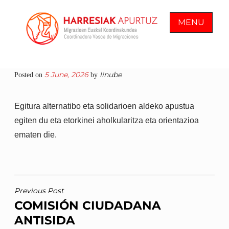
Skip
to
MENU
content
COORDINADORA VASCA DE
En Harresiak Apurtuz trabajamos por
5 June, 2026
linube
Posted on
by
MIGRACIONES
una sociedad inclusiva y abierta
donde todas las personas vean
Egitura alternatibo eta solidarioen aldeko apustua
reconocida su ciudadanía plena
egiten du eta etorkinei aholkularitza eta orientazioa
ematen die.
POST
Previous Post
COMISIÓN CIUDADANA
NAVIGATION
ANTISIDA