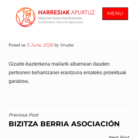
Skip
to
MENU
content
COORDINADORA VASCA DE
En Harresiak Apurtuz trabajamos por
5 June, 2026
linube
Posted on
by
MIGRACIONES
una sociedad inclusiva y abierta
donde todas las personas vean
Gizarte-bazterkeria mailarik altuenean dauden
reconocida su ciudadanía plena
pertsonen beharrizanei erantzuna emateko proiektuak
garatzea.
POST
Previous Post
BIZITZA BERRIA ASOCIACIÓN
NAVIGATION
Next Post