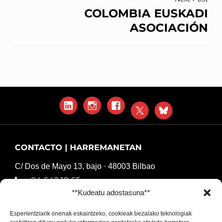
COLOMBIA EUSKADI
ASOCIACIÓN
LinkedIn
Instagram
Facebook
X
Blue
Sky
CONTACTO | HARREMANETAN
C/ Dos de Mayo 13, bajo · 48003 Bilbao
94 642 10 65
**Kudeatu adostasuna**
komunikazioa@harresiakapurtuz.org
Esperientziarik onenak eskaintzeko, cookieak bezalako teknologiak