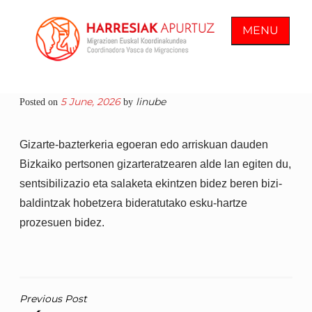
Skip
to
MENU
content
COORDINADORA VASCA DE
En Harresiak Apurtuz trabajamos por
5 June, 2026
linube
Posted on
by
MIGRACIONES
una sociedad inclusiva y abierta
donde todas las personas vean
Gizarte-bazterkeria egoeran edo arriskuan dauden
reconocida su ciudadanía plena
Bizkaiko pertsonen gizarteratzearen alde lan egiten du,
sentsibilizazio eta salaketa ekintzen bidez beren bizi-
baldintzak hobetzera bideratutako esku-hartze
prozesuen bidez.
POST
Previous Post