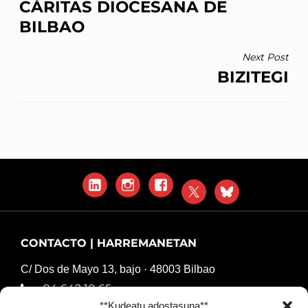
CÁRITAS DIOCESANA DE
NAVIGATION
BILBAO
Next Post
BIZITEGI
LinkedIn
Instagram
Facebook
X
Blue
Sky
CONTACTO | HARREMANETAN
C/ Dos de Mayo 13, bajo · 48003 Bilbao
94 642 10 65
**Kudeatu adostasuna**
komunikazioa@harresiakapurtuz.org