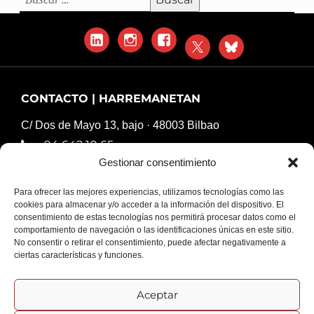
LinkedIn
Instagram
Facebook
X
Blue
Sky
CONTACTO | HARREMANETAN
C/ Dos de Mayo 13, bajo · 48003 Bilbao
94 642 10 65
Gestionar consentimiento
komunikazioa@harresiakapurtuz.org
Para ofrecer las mejores experiencias, utilizamos tecnologías como las
cookies para almacenar y/o acceder a la información del dispositivo. El
consentimiento de estas tecnologías nos permitirá procesar datos como el
comportamiento de navegación o las identificaciones únicas en este sitio.
No consentir o retirar el consentimiento, puede afectar negativamente a
ciertas características y funciones.
COLABORA | KOLABORATZAILEAK
Aceptar