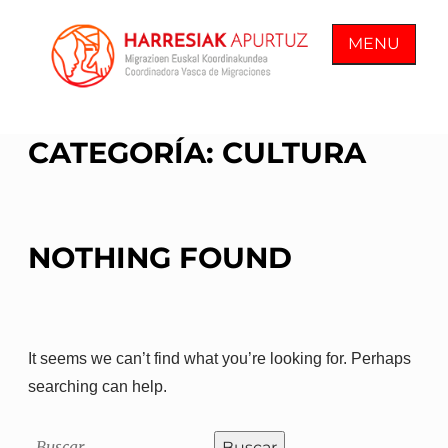
Skip
to
MENU
content
COORDINADORA VASCA DE
En Harresiak Apurtuz trabajamos por
CATEGORÍA:
CULTURA
MIGRACIONES
una sociedad inclusiva y abierta
donde todas las personas vean
reconocida su ciudadanía plena
NOTHING FOUND
It seems we can’t find what you’re looking for. Perhaps
searching can help.
Buscar: