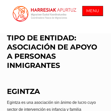
Skip
to
MENU
content
COORDINADORA VASCA DE
En Harresiak Apurtuz trabajamos por
TIPO DE ENTIDAD:
MIGRACIONES
una sociedad inclusiva y abierta
ASOCIACIÓN DE APOYO
donde todas las personas vean
reconocida su ciudadanía plena
A PERSONAS
INMIGRANTES
EGINTZA
Egintza es una asociación sin ánimo de lucro cuyo
sector de intervención es infancia y familia