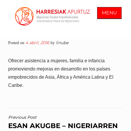
Skip
to
MENU
content
COORDINADORA VASCA DE
En Harresiak Apurtuz trabajamos por
4 abril, 2016
linube
Posted on
by
MIGRACIONES
una sociedad inclusiva y abierta
donde todas las personas vean
Ofrecer asistencia a mujeres, familia e infancia
reconocida su ciudadanía plena
promoviendo mejoras en desarrollo en los países
empobrecidos de Asia, África y América Latina y El
Caribe.
NAVEGACIÓN
Previous Post
ESAN AKUGBE – NIGERIARREN
DE