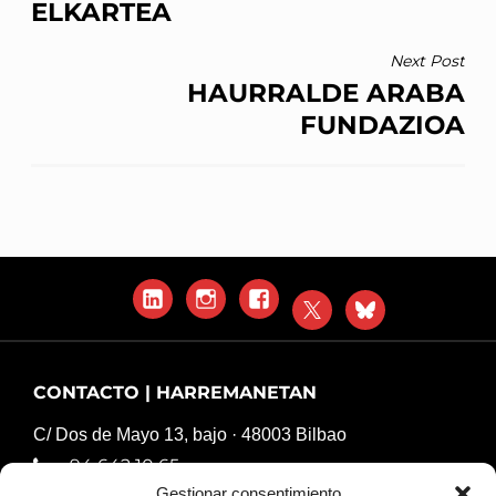
ELKARTEA
ENTRADAS
Next Post
HAURRALDE ARABA
FUNDAZIOA
LinkedIn
Instagram
Facebook
X
Blue
Sky
CONTACTO | HARREMANETAN
C/ Dos de Mayo 13, bajo · 48003 Bilbao
94 642 10 65
Gestionar consentimiento