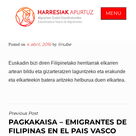
Skip
to
MENU
content
COORDINADORA VASCA DE
En Harresiak Apurtuz trabajamos por
4 abril, 2016
linube
Posted on
by
MIGRACIONES
una sociedad inclusiva y abierta
donde todas las personas vean
Euskadin bizi diren Filipinetako herritarrak elkarren
reconocida su ciudadanía plena
artean bildu eta gizarteratzen laguntzeko eta erakunde
eta elkarteekin batera aritzeko helburua duen elkartea.
NAVEGACIÓN
Previous Post
PAGKAKAISA – EMIGRANTES DE
DE
FILIPINAS EN EL PAIS VASCO
ENTRADAS