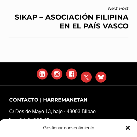
Next Post
SIKAP – ASOCIACIÓN FILIPINA
EN EL PAÍS VASCO
LinkedIn
Instagram
Facebook
X
Blue
Sky
CONTACTO | HARREMANETAN
C/ Dos de Mayo 13, bajo · 48003 Bilbao
94 642 10 65
Gestionar consentimiento
komunikazioa@harresiakapurtuz.org