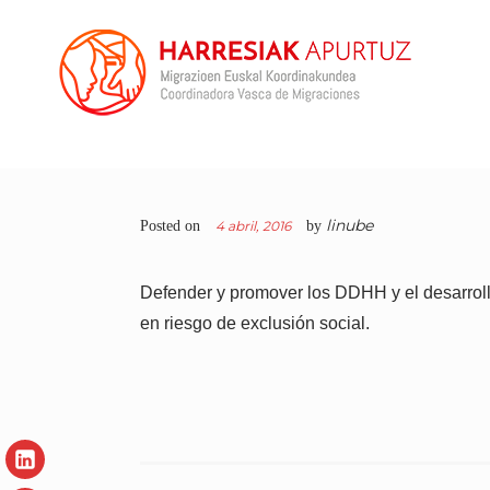
Skip
to
content
COORDINADORA VASCA
En Harresiak Apurtuz trabajamos por una sociedad
inclusiva y abierta donde todas las personas vean
DE MIGRACIONES
reconocida su ciudadanía plena
linube
Posted on
4 abril, 2016
by
Defender y promover los DDHH y el desarrollo
en riesgo de exclusión social.
LinkedIn