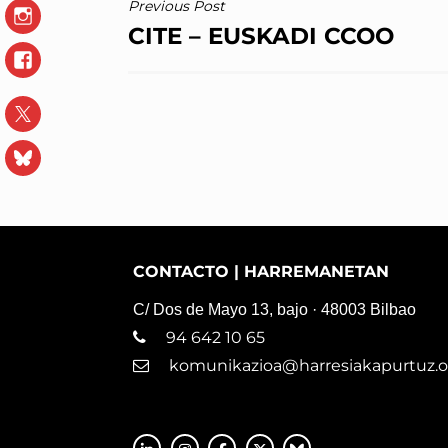
NAVEGACIÓN
Previous Post
Instagram
CITE – EUSKADI CCOO
DE
Facebook
ENTRADAS
X
Blue
Sky
CONTACTO | HARREMANETAN
C/ Dos de Mayo 13, bajo · 48003 Bilbao
94 642 10 65
komunikazioa@harresiakapurtuz.o