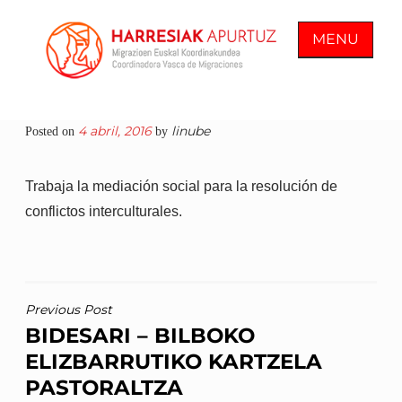
Skip
to
MENU
content
COORDINADORA VASCA DE
En Harresiak Apurtuz trabajamos por
4 abril, 2016
linube
Posted on
by
MIGRACIONES
una sociedad inclusiva y abierta
donde todas las personas vean
Trabaja la mediación social para la resolución de
reconocida su ciudadanía plena
conflictos interculturales.
NAVEGACIÓN
Previous Post
BIDESARI – BILBOKO
DE
ELIZBARRUTIKO KARTZELA
ENTRADAS
PASTORALTZA