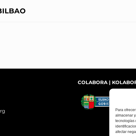
BILBAO
COLABORA | KOLABO
Para ofrecer
rg
almacenar y/
tecnologías
identificaci
afectar nega