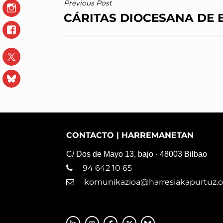
NAVEGACIÓN
Previous Post
Instagram
CÁRITAS DIOCESANA DE 
DE
Facebook
ENTRADAS
X
Blue
Sky
CONTACTO | HARREMANETAN
C/ Dos de Mayo 13, bajo · 48003 Bilbao
94 642 10 65
komunikazioa@harresiakapurtuz.o