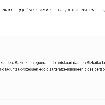
INICIO
¿QUIÉNES SOMOS?
LO QUE NOS INSPIRA
E
rakundea. Bazterkeria egoeran edo arriskuan dauden Bizkaiko fam
kako laguntza-prozesuen edo gizarteratze-ibilbideen bidez perts