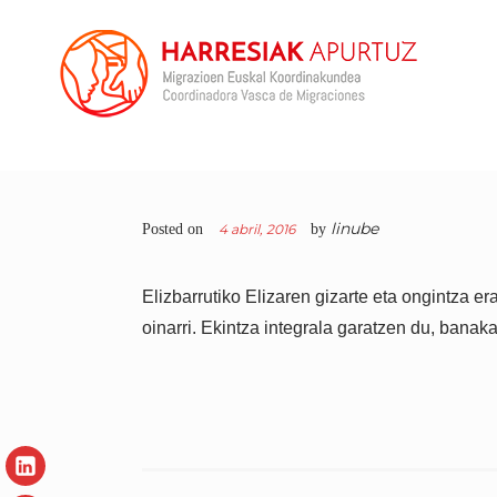
Skip
to
content
COORDINADORA VASCA
En Harresiak Apurtuz trabajamos por una sociedad
inclusiva y abierta donde todas las personas vean
DE MIGRACIONES
reconocida su ciudadanía plena
linube
Posted on
4 abril, 2016
by
Elizbarrutiko Elizaren gizarte eta ongintza e
oinarri. Ekintza integrala garatzen du, bana
LinkedIn