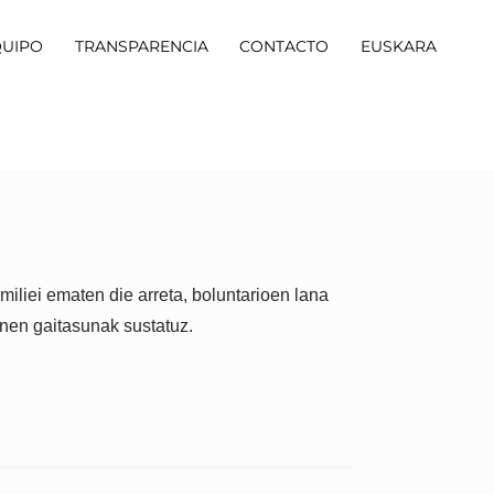
QUIPO
TRANSPARENCIA
CONTACTO
EUSKARA
iliei ematen die arreta, boluntarioen lana
onen gaitasunak sustatuz.