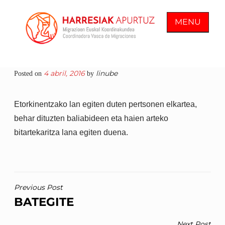
Skip
to
MENU
content
COORDINADORA VASCA DE
En Harresiak Apurtuz trabajamos por
4 abril, 2016
linube
Posted on
by
MIGRACIONES
una sociedad inclusiva y abierta
donde todas las personas vean
Etorkinentzako lan egiten duten pertsonen elkartea,
reconocida su ciudadanía plena
behar dituzten baliabideen eta haien arteko
bitartekaritza lana egiten duena.
NAVEGACIÓN
Previous Post
BATEGITE
DE
ENTRADAS
Next Post