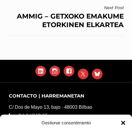
ENTRADAS
Next Post
AMMIG – GETXOKO EMAKUME
ETORKINEN ELKARTEA
LinkedIn
Instagram
Facebook
X
Blue
Sky
CONTACTO | HARREMANETAN
C/ Dos de Mayo 13, bajo · 48003 Bilbao
94 642 10 65
Gestionar consentimiento
komunikazioa@harresiakapurtuz.org