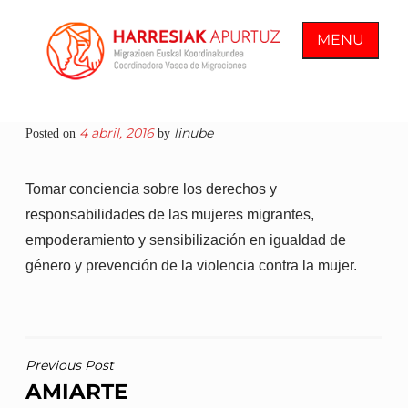
Skip
to
MENU
content
COORDINADORA VASCA DE
En Harresiak Apurtuz trabajamos por
4 abril, 2016
linube
Posted on
by
MIGRACIONES
una sociedad inclusiva y abierta
donde todas las personas vean
Tomar conciencia sobre los derechos y
reconocida su ciudadanía plena
responsabilidades de las mujeres migrantes,
empoderamiento y sensibilización en igualdad de
género y prevención de la violencia contra la mujer.
NAVEGACIÓN
Previous Post
AMIARTE
DE