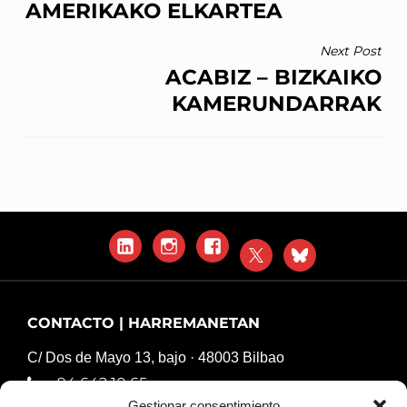
AMERIKAKO ELKARTEA
Next Post
ACABIZ – BIZKAIKO
KAMERUNDARRAK
LinkedIn
Instagram
Facebook
X
Blue
Sky
CONTACTO | HARREMANETAN
C/ Dos de Mayo 13, bajo · 48003 Bilbao
94 642 10 65
Gestionar consentimiento