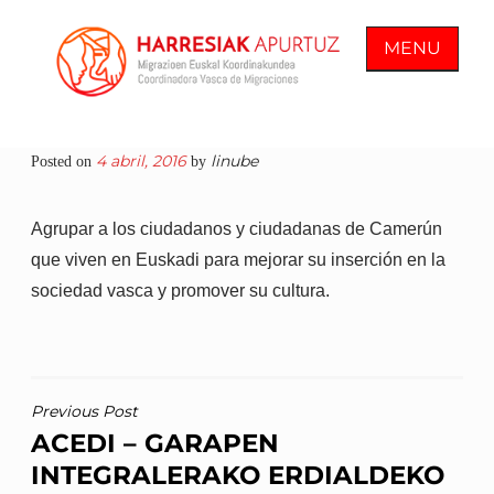
Skip
to
MENU
content
COORDINADORA VASCA DE
En Harresiak Apurtuz trabajamos por
4 abril, 2016
linube
Posted on
by
MIGRACIONES
una sociedad inclusiva y abierta
donde todas las personas vean
Agrupar a los ciudadanos y ciudadanas de Camerún
reconocida su ciudadanía plena
que viven en Euskadi para mejorar su inserción en la
sociedad vasca y promover su cultura.
NAVEGACIÓN
Previous Post
ACEDI – GARAPEN
DE
INTEGRALERAKO ERDIALDEKO
ENTRADAS