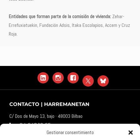
Entidades que forman parte de la comisión de vivienda:
Zehar-
Errefuxiatuekin, Fundación Adsis, Itaka Escolapios, Accem y Cruz
Roja.
LinkedIn
Instagram
Facebook
X
Blue
Sky
CONTACTO | HARREMANETAN
C/ Dos de Mayo 13, bajo · 48003 Bilbao
94 642 10 65
Gestionar consentimiento
komunikazioa@harresiakapurtuz.org